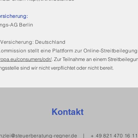
ersicherung:
ungs-AG Berlin
 Versicherung: Deutschland
mmission stellt eine Plattform zur Online-Streitbeilegung 
uropa.eu/consumers/odr/
. Zur Teilnahme an einem Streitbeilegu
sstelle sind wir nicht verpflichtet oder nicht bereit.
Kontakt
nzlei@steuerberatung-regner.de
| + 49 821 470 16 11