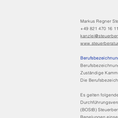
Markus Regner Ste
+49 821 470 16 1
kanzlei@steuerber
www.steuerberatu
Berufsbezeichnun
Berufsbezeichnung
Zuständige Kamme
Die Berufsbezeich
Es gelten folgend
Durchführungsvero
(BOStB) Steuerbe
Regelungen einseh