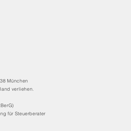
0638 München
land verliehen.
tBerG)
g für Steuerberater